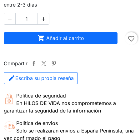
entre 2-3 dias



Añadir al carrito
favorite_border
Compartir
Escriba su propia reseña
Politica de seguridad
En HILOS DE VIDA nos comprometemos a
garantizar la seguridad de la información
Politica de envios
Solo se realizaran envios a España Peninsula, una
vez confirmado el pago