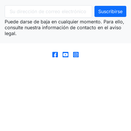
Puede darse de baja en cualquier momento. Para ello,
consulte nuestra información de contacto en el aviso
legal.
arrow_drop_down
Productos
arrow_drop_down
Nuestra empresa
arrow_drop_down
Su cuenta
arrow_drop_down
Información de la tienda
© 2026 - HILOS DE VIDA Todos los derechos reservados