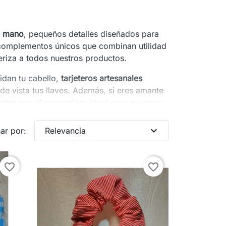
a mano
, pequeños detalles diseñados para
s complementos únicos que combinan utilidad
riza a todos nuestros productos.
idan tu cabello,
tarjeteros artesanales
e vista tus llaves. Además, si eres amante
mano
son el compañero ideal para nuestras
ritas.
expand_more
ar por:
Relevancia
que los convierte en detalles perfectos para
, diseño y mimo en cada costura para
esorio que habla de ti!
"
favorite_border
favorite_border