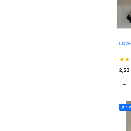
Llave
2,50

¡En o