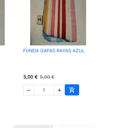
FUNDA GAFAS RAYAS AZUL

Vista rápida
3,00 €
5,00 €



ir al carrito
Añadir al carrito