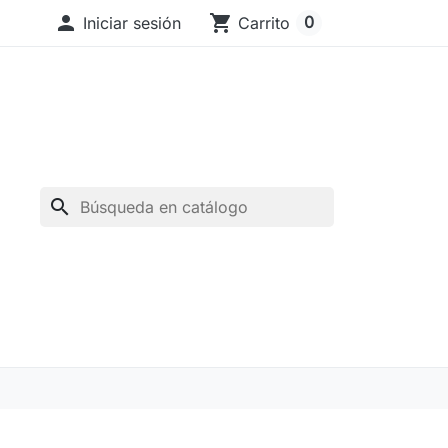

shopping_cart
0
Iniciar sesión
Carrito
search