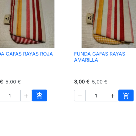
A GAFAS RAYAS ROJA
FUNDA GAFAS RAYAS

Vista rápida

Vista rápida
AMARILLA
 €
5,00 €
3,00 €
5,00 €





Añadir al carrito
Añad