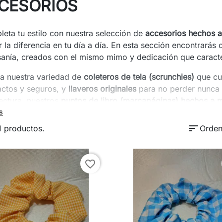
CESORIOS
eta tu estilo con nuestra selección de
accesorios hechos 
 la diferencia en tu día a día. En esta sección encontrará
sanía, creados con el mismo mimo y dedicación que caracte
a nuestra variedad de
coleteros de tela (scrunchies)
que cu
ctos y seguros, y
llaveros originales
para no perder nunca d
lectura, nuestros
puntos de libro (marcapáginas) hechos a 
 de libros, evitando que pierdas el hilo de tus historias favo
s
sort
1 productos.
Orden
 nuestros accesorios son
personalizados y artesanales
, lo 
r o para darte ese capricho exclusivo que buscas. Calidad
erte complementos que duran y enamoran.
¡Descubre el acc
favorite_border