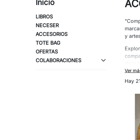
AC
Inicio
LIBROS
"Compl
NECESER
marcar
ACCESORIOS
y arte
TOTE BAG
Explor
OFERTAS
compa
COLABORACIONES
de la 
fundas
Ver má
Hay 2
Todos
regala
ofrec