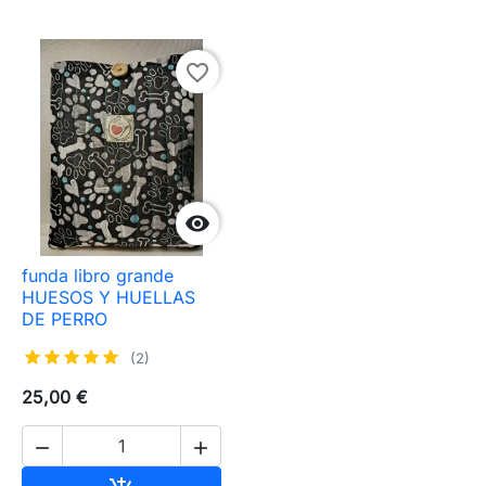
favorite_border

funda libro grande
HUESOS Y HUELLAS
DE PERRO
(2)
25,00 €

