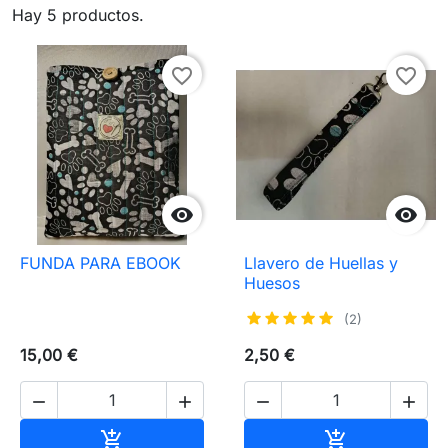
Hay 5 productos.
favorite_border
favorite_border


FUNDA PARA EBOOK
Llavero de Huellas y
Huesos
(2)
15,00 €
2,50 €




Añadir al carrito
Añadir al carr

