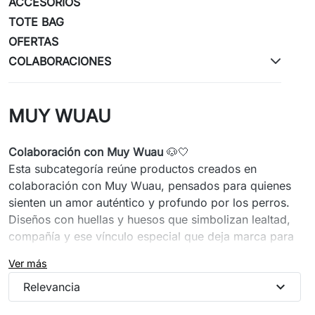
ACCESORIOS
TOTE BAG
OFERTAS
COLABORACIONES
MUY WUAU
Colaboración con Muy Wuau
🐶🤍
Esta subcategoría reúne productos creados en
colaboración con Muy Wuau, pensados para quienes
sienten un amor auténtico y profundo por los perros.
Diseños con huellas y huesos que simbolizan lealtad,
compañía y ese vínculo especial que deja marca para
siempre. Piezas llenas de ternura y significado, hechas
Ver más
para acompañarte en tu día a día y celebrar a quienes
expand_more
caminan a nuestro lado dejando huella en el corazón.
Relevancia