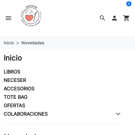
0
menu
search

shopping_cart
Inicio
Novedades
Inicio
LIBROS
NECESER
ACCESORIOS
TOTE BAG
OFERTAS
COLABORACIONES