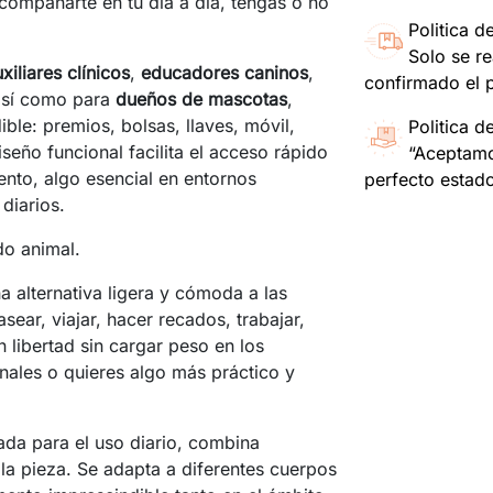
compañarte en tu día a día, tengas o no
Politica d
Solo se re
xiliares clínicos
,
educadores caninos
,
confirmado el 
así como para
dueños de mascotas
,
ble: premios, bolsas, llaves, móvil,
Politica d
iseño funcional facilita el acceso rápido
“Aceptamo
nto, algo esencial en entornos
perfecto estad
diarios.
do animal.
 alternativa ligera y cómoda a las
sear, viajar, hacer recados, trabajar,
libertad sin cargar peso en los
onales o quieres algo más práctico y
ada para el uso diario, combina
la pieza. Se adapta a diferentes cuerpos