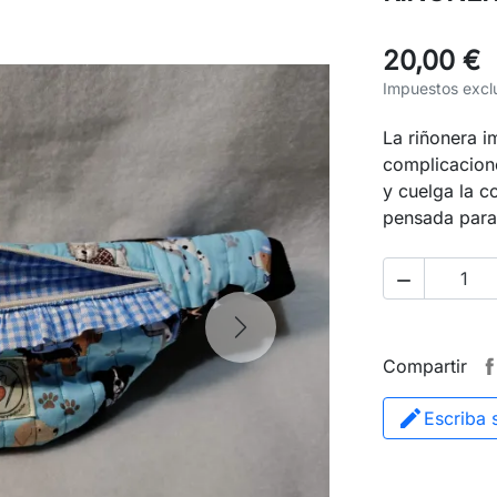
20,00 €
Impuestos excl
La riñonera i
complicacion
y cuelga la c
pensada para

Next
Compartir
Escriba 