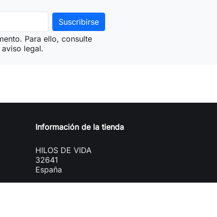
ento. Para ello, consulte
aviso legal.
Información de la tienda
HILOS DE VIDA
32641
España
phone
609873387
mail
admin@hilosdevida.com