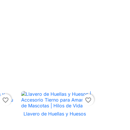
favorite_border
favorite_border
Llavero de Huellas y Huesos

Vista rápida