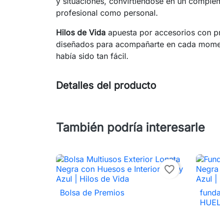
y situaciones, convirtiéndose en un complem
profesional como personal.
Hilos de Vida
apuesta por accesorios con p
diseñados para acompañarte en cada moment
había sido tan fácil.
Detalles del producto
También podría interesarle
favorite_border
Bolsa de Premios
fund

Vista rápida
HUEL