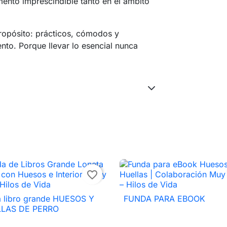
ento imprescindible tanto en el ámbito
ropósito: prácticos, cómodos y
o. Porque llevar lo esencial nunca
favorite_border
a libro grande HUESOS Y
FUNDA PARA EBOOK

Vista rápida

Vista rápida
LAS DE PERRO