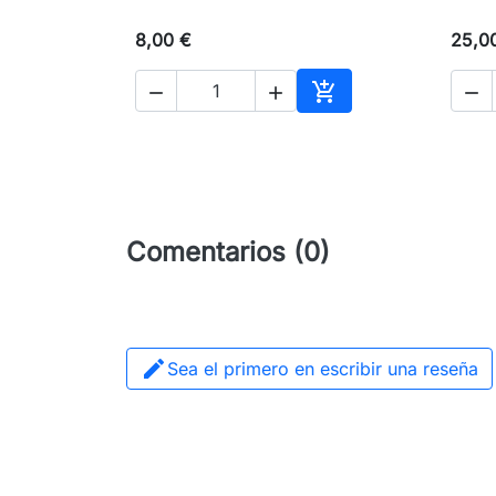
8,00 €
25,0




Añadir al carrito
Comentarios (0)

Sea el primero en escribir una reseña