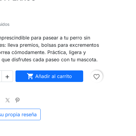
uidos
mprescindible para pasear a tu perro sin
es: lleva premios, bolsas para excrementos
orrea cómodamente. Práctica, ligera y
 que disfrutes cada paseo con tu mascota.

Añadir al carrito
favorite_border

su propia reseña