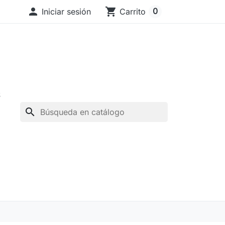

shopping_cart
0
Iniciar sesión
Carrito
S
search