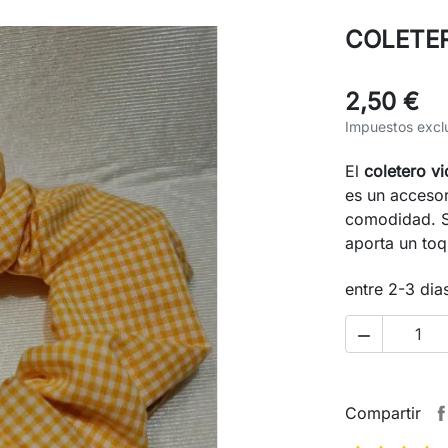
COLETER
2,50 €
Impuestos excl
El
coletero v
es un accesor
comodidad. Su
aporta un toq
entre 2-3 dia

Compartir