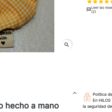
Leer las res
(2)
search
Politica d
En HILOS 
lo hecho a mano
la seguridad de