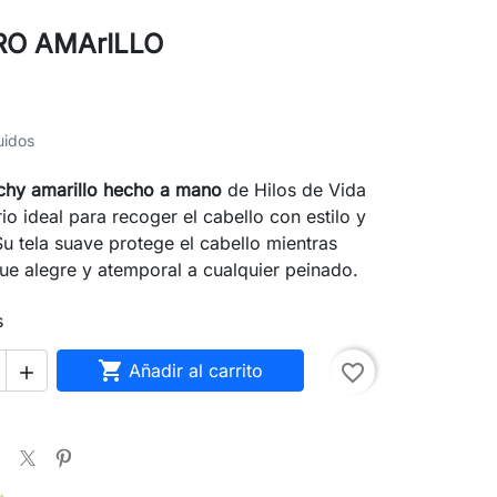
O AMArILLO
uidos
ichy amarillo hecho a mano
de Hilos de Vida
io ideal para recoger el cabello con estilo y
 tela suave protege el cabello mientras
ue alegre y atemporal a cualquier peinado.
s

Añadir al carrito
favorite_border
