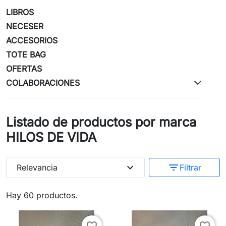
LIBROS
NECESER
ACCESORIOS
TOTE BAG
OFERTAS
COLABORACIONES
Listado de productos por marca
HILOS DE VIDA
expand_more
filter_list
Relevancia
Filtrar
Hay 60 productos.
favorite_border
favorite_border