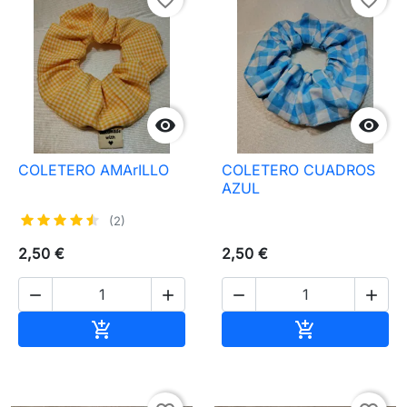


COLETERO AMArILLO
COLETERO CUADROS
AZUL
(2)
2,50 €
2,50 €




Añadir al carrito
Añadir al carr

