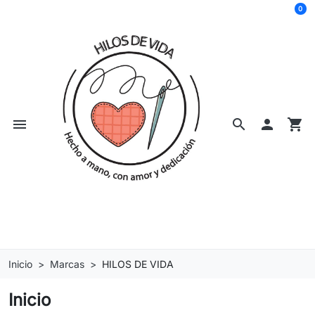
0
menu
search

shopping_cart
Inicio
Marcas
HILOS DE VIDA
Inicio