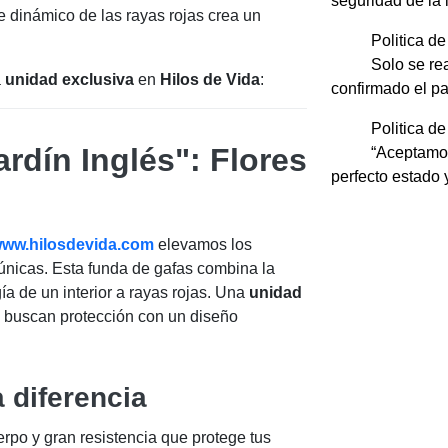
seguridad de la 
e dinámico de las rayas rojas crea un
Politica de
Solo se re
a
unidad exclusiva
en
Hilos de Vida
:
confirmado el p
Politica d
rdín Inglés": Flores
“Aceptamos
perfecto estado
ww.hilosdevida.com
elevamos los
 únicas. Esta funda de gafas combina la
ía de un interior a rayas rojas. Una
unidad
buscan protección con un diseño
 diferencia
rpo y gran resistencia que protege tus