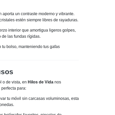
n aporta un contraste moderno y vibrante.
ristales estén siempre libres de rayaduras.
rzo interior que amortigua ligeros golpes,
 de las fundas rígidas.
 tu bolso, manteniendo tus gafas
usos
l o de vista, en
Hilos de Vida
nos
 perfecta para:
evar tu móvil sin carcasas voluminosas, esta
monedas.
us bolígrafos favoritos, pinceles de