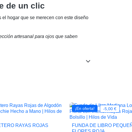
e de un clic
s el hogar que se merecen con este diseño
ección artesanal para ojos que saben
¡En oferta!
-5,00 €
TERO RAYAS ROJAS
FUNDA DE LIBRO PEQUE


Vista rápida
Vista rápida
FLORES ROJA