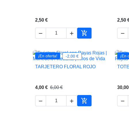
2,50 €
2,50 




Añadir al carrito
¡En oferta!
¡En o
-2,00 €
TARJETERO FLORAL ROJO
TOTE

Vista rápida
4,00 €
6,00 €
30,00




Añadir al carrito