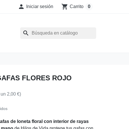

shopping_cart
Iniciar sesión
Carrito
0
search
GAFAS FLORES ROJO
 un 2,00 €)
idos
fas de loneta floral con interior de rayas
a mano
de Hilos de Vida protege tus gafas con