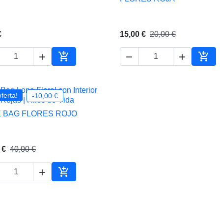
€
15,00 €
20,00 €





Añadir al carrito
Añadi
ferta!
-10,00 €
 BAG FLORES ROJO

Vista rápida
 €
40,00 €


Añadir al carrito