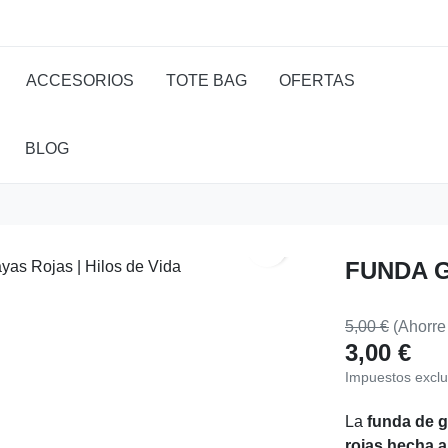
ACCESORIOS
TOTE BAG
OFERTAS
BLOG
search
FUNDA 
5,00 €
(Ahorre
3,00 €
Impuestos exclu
La
funda de ga
rojas hecha 