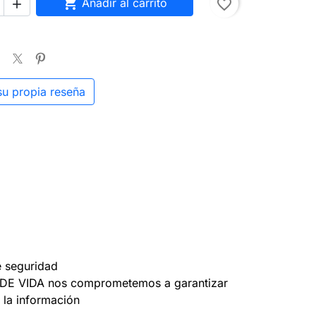

Añadir al carrito
favorite_border

su propia reseña
e seguridad
DE VIDA nos comprometemos a garantizar
 la información