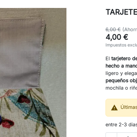
TARJETE
6,00 €
(Ahorr
4,00 €
Impuestos excl
El
tarjetero d
hecho a man
ligero y eleg
pequeños obj
mochila o riñ

Última
entre 2-3 dia