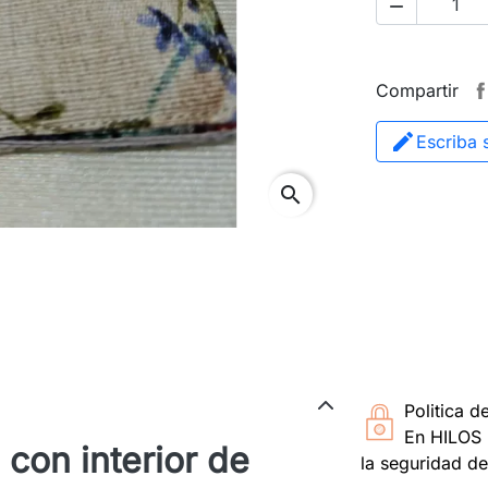

Compartir
Escriba 
search
Politica d
En HILOS 
l con interior de
la seguridad de