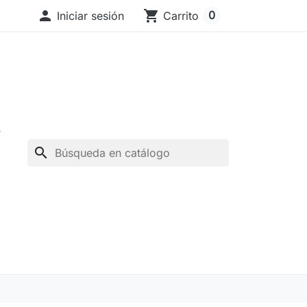

shopping_cart
0
Iniciar sesión
Carrito
S
search