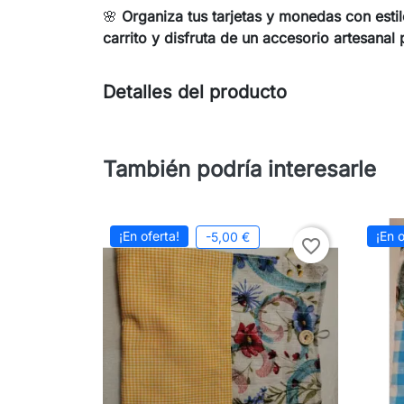
🌸
Organiza tus tarjetas y monedas con estilo
carrito y disfruta de un accesorio artesanal 
Detalles del producto
También podría interesarle
¡En oferta!
¡En o
-5,00 €
favorite_border