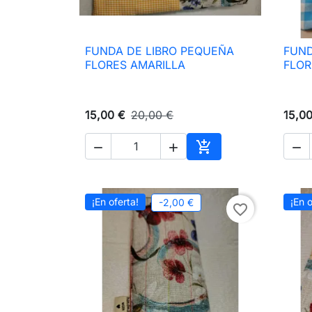
FUNDA DE LIBRO PEQUEÑA
FUND

Vista rápida
FLORES AMARILLA
FLOR
15,00 €
20,00 €
15,0




Añadir al carrito
¡En oferta!
¡En o
-2,00 €
favorite_border