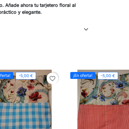
. Añade ahora tu tarjetero floral al
práctico y elegante.
ferta!
¡En oferta!
-5,00 €
-5,00 €
favorite_border