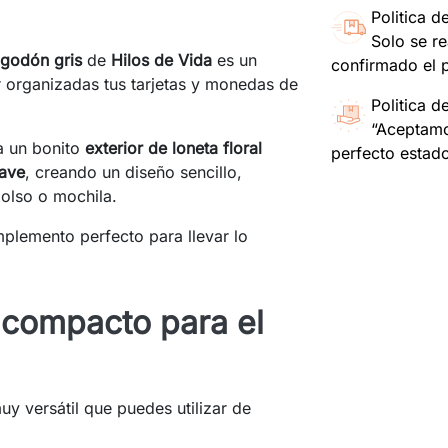
Politica d
Solo se re
algodón gris
de
Hilos de Vida
es un
confirmado el 
 organizadas tus tarjetas y monedas de
Politica d
“Aceptamo
 un bonito
exterior de loneta floral
perfecto estad
uave
, creando un diseño sencillo,
bolso o mochila.
plemento perfecto para llevar lo
 compacto para el
y versátil que puedes utilizar de