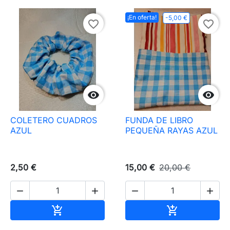
¡En oferta!
-5,00 €
favorite_border
favorite_border


COLETERO CUADROS
FUNDA DE LIBRO
AZUL
PEQUEÑA RAYAS AZUL
2,50 €
15,00 €
20,00 €




Añadir al carrito
Añadir al carr

