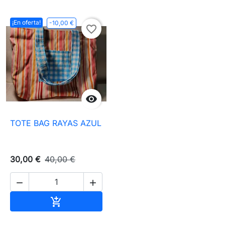
¡En oferta!
-10,00 €
favorite_border

TOTE BAG RAYAS AZUL
30,00 €
40,00 €


Añadir al carrito
