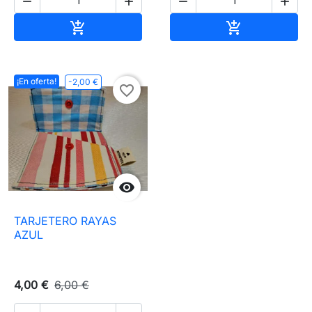




Añadir al carrito
Añadir al carr


¡En oferta!
-2,00 €
favorite_border

TARJETERO RAYAS
AZUL
4,00 €
6,00 €