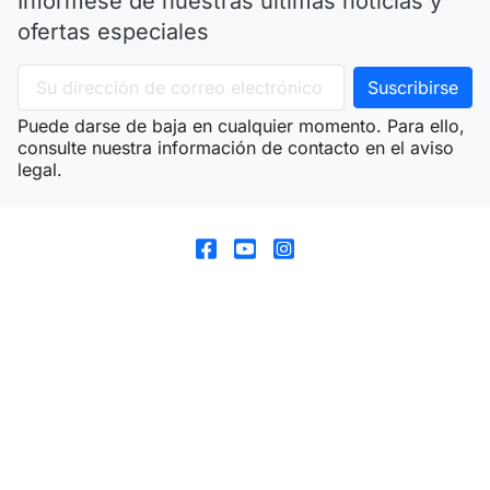
Infórmese de nuestras últimas noticias y
ofertas especiales
Puede darse de baja en cualquier momento. Para ello,
consulte nuestra información de contacto en el aviso
legal.
arrow_drop_down
Productos
arrow_drop_down
Nuestra empresa
arrow_drop_down
Su cuenta
arrow_drop_down
Información de la tienda