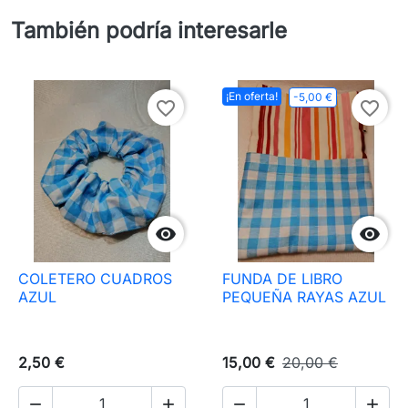
También podría interesarle
¡En oferta!
-5,00 €
favorite_border
favorite_border


COLETERO CUADROS
FUNDA DE LIBRO
AZUL
PEQUEÑA RAYAS AZUL
2,50 €
15,00 €
20,00 €



