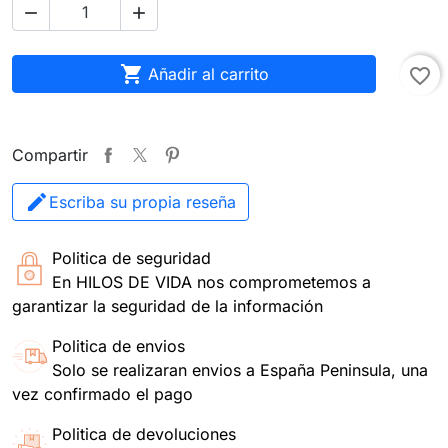



Añadir al carrito
favorite_border
Compartir
Escriba su propia reseña
Politica de seguridad
En HILOS DE VIDA nos comprometemos a
garantizar la seguridad de la información
Politica de envios
Solo se realizaran envios a España Peninsula, una
vez confirmado el pago
Politica de devoluciones